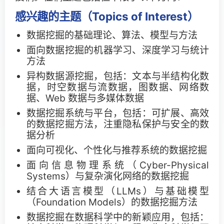
感兴趣的主题（Topics of Interest）
Call for Tutorials
数据挖掘的基础理论、算法、模型与方法
Call for Demos
面向数据挖掘的机器学习、深度学习与统计
方法
Call for BlueSky Track Papers
异构数据源挖掘，包括：文本与半结构化数
据，时空数据与流数据，图数据、网络数
Call for PhD Forum
据、Web 数据与多媒体数据
Call for Education Forum
数据挖掘系统与平台，包括：可扩展、高效
的数据挖掘方法，注重隐私保护与安全的数
Call for Teen Research Symposium (EN)
据分析
面向可视化、个性化与推荐系统的数据挖掘
Call for Teen Research Symposium (CN)
面向信息物理系统（Cyber-Physical
Systems）与复杂演化网络的数据挖掘
Call for Sponsorship (EN)
结合大语言模型（LLMs）与基础模型
（Foundation Models）的数据挖掘方法
Call for Sponsorship (CN)
数据挖掘在数据科学中的新颖应用，包括：