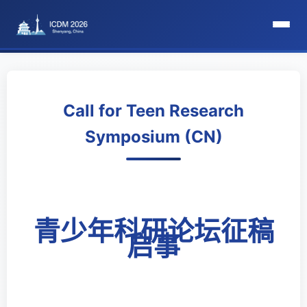
HomePage
Committee
Call for Teen Research
Symposium (CN)
Organization Committee
Steering Committee
Award Committee
青少年科研论坛征稿
启事
Local Committee
Program Committee