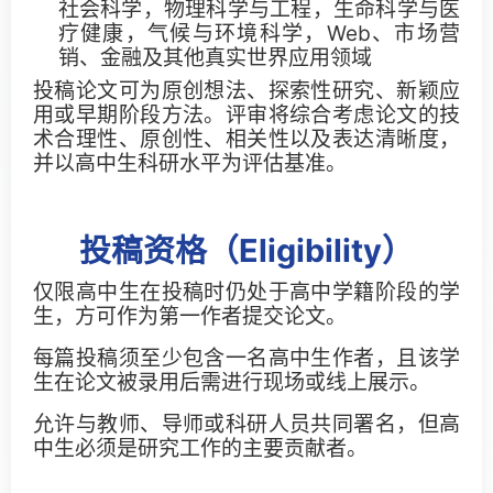
社会科学，物理科学与工程，生命科学与医
Awards
疗健康，气候与环境科学，Web、市场营
销、金融及其他真实世界应用领域
投稿论文可为原创想法、探索性研究、新颖应
ICDM Tao Li Awards
用或早期阶段方法。评审将综合考虑论文的技
术合理性、原创性、相关性以及表达清晰度，
ICDM Paper Awards
并以高中生科研水平为评估基准。
ICDM Contribution Awards
投稿资格（Eligibility）
ICDM Female Scholar/Student Awards
仅限高中生在投稿时仍处于高中学籍阶段的学
ICDM Poster Awards
生，方可作为第一作者提交论文。
ICDM Education Awards
每篇投稿须至少包含一名高中生作者，且该学
生在论文被录用后需进行现场或线上展示。
ICDM PhD Forum Awards
允许与教师、导师或科研人员共同署名，但高
中生必须是研究工作的主要贡献者。
ICDM Teen Research Awards