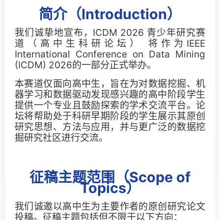
Important Dates
简介（Introduction）
我们诚挚地宣布，ICDM 2026 青少年研究赛
Main Conference
道（高中生科研论坛） 将作为
IEEE
International Conference on Data Mining
Workshops
(ICDM) 2026
的一部分正式举办。
本赛道仅面向高中生，旨在为对数据挖掘、机
Tutorials
器学习和数据驱动发现感兴趣的高中阶段学生
提供一个专业且鼓励探索的学术交流平台。论
Demonstrations
坛将帮助处于科研早期阶段的学生展示其原创
研究思想、方法与应用，并与更广泛的数据挖
Calls
掘研究社区进行交流。
Call for Research Track Papers
征稿主题范围（Scope of
Topics）
Call for Applied Track Papers
我们诚邀以高中生为主要作者的原创研究论文
Call for Workshops
投稿。征稿主题包括但不限于以下方向：